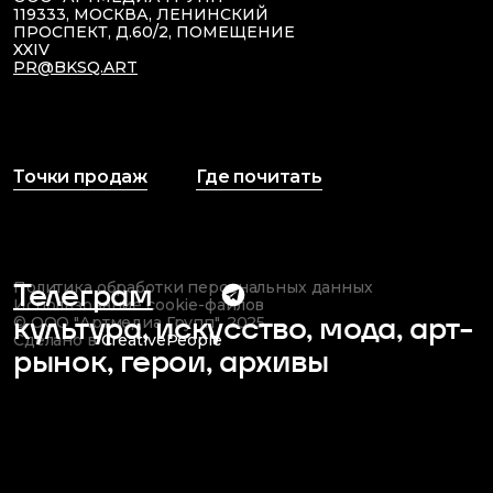
119333, МОСКВА, ЛЕНИНСКИЙ
ПРОСПЕКТ, Д.60/2, ПОМЕЩЕНИЕ
XXIV
PR@BKSQ.ART
Точки продаж
Где почитать
Телеграм
Политика обработки персональных данных
Использование cookie-файлов
культура, искусство, мода,
арт-
© ООО "Артмедиа Групп", 2025
Сделано в
CreativePeople
рынок,
герои, архивы