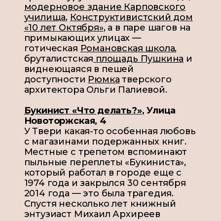
модерновое здание Карповского
училища
,
Конструктивистский дом
«10 лет Октября»
, а в паре шагов на
примыкающих улицах —
готическая
Романовская школа
,
бруталистская
площадь Пушкина
и
виднеющаяся в пешей
доступности
Рюмка
тверского
архитектора Ольги Палиевой.
Букинист «Что делать?»
,
Улица
Новоторжская, 4
У Твери какая-то особенная любовь
с магазинами подержанных книг.
Местные с трепетом вспоминают
пыльные переплеты «Букиниста»,
который работал в городе еще с
1974 года и закрылся 30 сентября
2014 года — это была трагедия.
Спустя несколько лет книжный
энтузиаст Михаил Архиреев