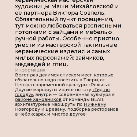
керамическая мастерская
художницы Маши Михайловской и
её партнера Виктора Совпель.
Обязательный пункт посещения,
тут можно любоваться расписными
потолками с зайцами и мебелью
ручной работы. Особенно приятно
унести из мастерской тактильные
керамические изделия и самых
милых персонажей: зайчиков,
медведей и птиц.
Информация
В этот раз делимся списком мест, которые
обязательно надо посетить в Твери, от
Центра современной культуры «Рельсы».
Другие маршруты ищите по тэгу
«Гид по
городу»
, внутри — современная культура в
районе Хамовников
от команды BLAR,
архитектурные маршруты по
Нижнему
Новгороду
и
Еревану
, подборка ресторанов
в
Чебоксарах
и многое другое!