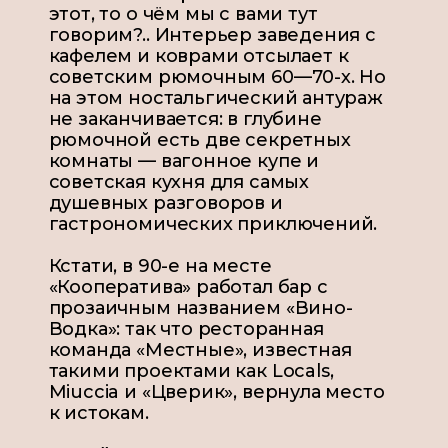
этот, то о чём мы с вами тут
говорим?.. Интерьер заведения с
кафелем и коврами отсылает к
советским рюмочным 60—70-х. Но
на этом ностальгический антураж
не заканчивается: в глубине
рюмочной есть две секретных
комнаты — вагонное купе и
советская кухня для самых
душевных разговоров и
гастрономических приключений.
Кстати, в 90-е на месте
«Кооператива» работал бар с
прозаичным названием «Вино-
Водка»: так что ресторанная
команда «Местные», известная
такими проектами как L
ocals,
Miuccia и «Цверик»
, вернула место
к истокам.