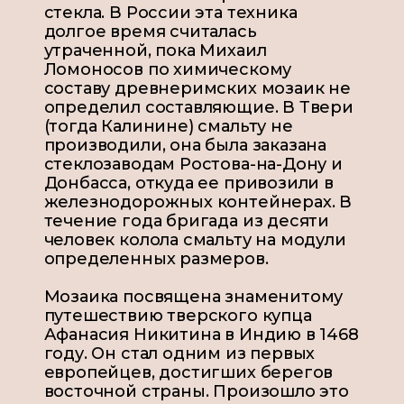
стекла. В России эта техника
долгое время считалась
утраченной, пока Михаил
Ломоносов по химическому
составу древнеримских мозаик не
определил составляющие. В Твери
(тогда Калинине) смальту не
производили, она была заказана
стеклозаводам Ростова-на-Дону и
Донбасса, откуда ее привозили в
железнодорожных контейнерах. В
течение года бригада из десяти
человек колола смальту на модули
определенных размеров.
Мозаика посвящена знаменитому
путешествию тверского купца
Афанасия Никитина в Индию в 1468
году. Он стал одним из первых
европейцев, достигших берегов
восточной страны. Произошло это