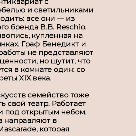
нтиквариат с
мебелью и светильниками
одить: все они — из
ого бренда
B.B. Reschio
.
ивопись, купленная на
ынках. Граф Бенедикт и
 работы не представляют
енности, но шутит, что
тся в комнате один: со
реты XIX века.
кусств семейство тоже
ь свой театр. Работает
 и под открытым небом.
в направляют в
Mascarade
, которая