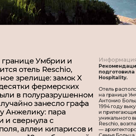
а границе Умбрии и
Информаци
Рекомендаци
дится отель
Reschio
,
подготовила
ное зрелище: замок X
Hospitality.
 десятки фермерских
Отель располо
были в полуразрушенном
на границе Ум
Антонио Больц
 случайно занесло графа
1994 году вык
у Анжелику: пара
и прилегающи
уникального ви
 и свернула с
Reschio, возг
поля, аллеи кипарисов и
— архитектор
Семья Больца 