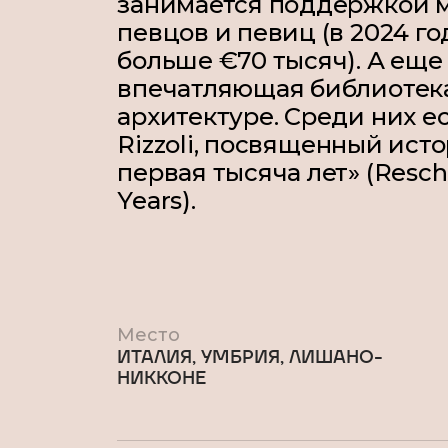
занимается поддержкой 
певцов и певиц (в 2024 го
больше €70 тысяч). А еще
впечатляющая библиотека
архитектуре. Среди них е
Rizzoli
, посвященный исто
первая тысяча лет» (
Resch
Years
).
Место
ИТАЛИЯ, УМБРИЯ, ЛИШАНО-
НИККОНЕ