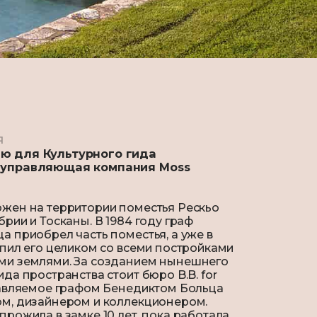
я
ю для Культурного гида
 управляющая компания Moss
жен на территории поместья Рескьо
брии и Тосканы. В 1984 году граф
а приобрел часть поместья, а уже в
упил его целиком со всеми постройками
ми землями.
За созданием нынешнего
да пространства стоит бюро B.B. for
лавляемое графом Бенедиктом Больца
ом, дизайнером и коллекционером.
прожила в замке 10 лет, пока работала