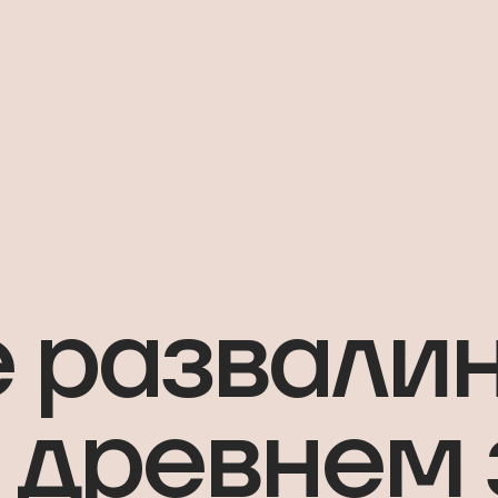
 развалин
в древнем