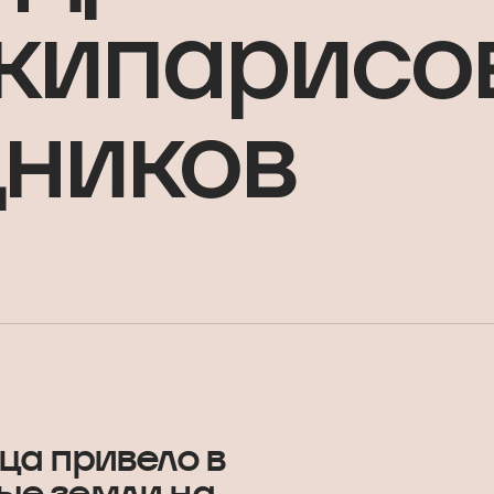
кипарисо
дников
ца привело в
ые земли на