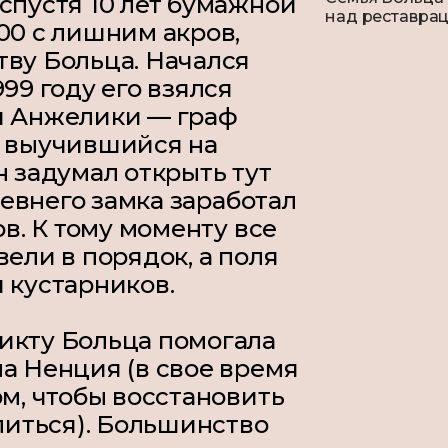
спустя 10 лет бумажной
над реставрац
00 с лишним акров,
тву Больца. Начался
99 году его взялся
и Анжелики — граф
о выучившийся на
н задумал открыть тут
древнего замка заработал
в. К тому моменту все
вели в порядок, а поля
и кустарников.
икту Больца помогала
а Ненция (в свое время
ом, чтобы восстановить
елиться). Большинство