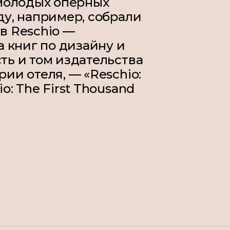
молодых оперных
ду, например, собрали
 в
Reschio
—
 книг по дизайну и
сть и том издательства
рии отеля, —
«Reschio
:
io: The First Thousand