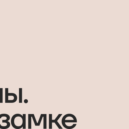
ы.
 замке