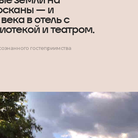
осканы — и
века в отель с
отекой и театром.
сознанного гостеприимства