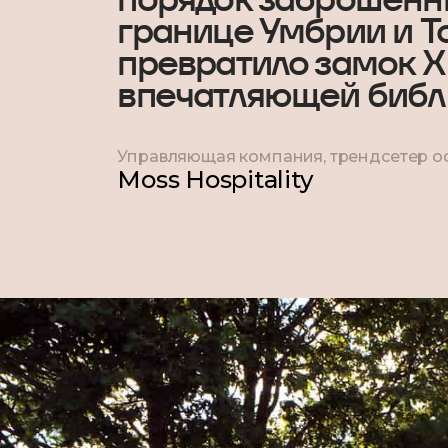
границе Умбрии и Т
превратило замок Х 
впечатляющей библи
Управляющая компания, трендсетер о
Moss Hospitality