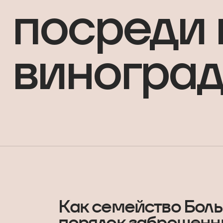
посреди 
виногра
Как семейство Боль
порядок заброшенн