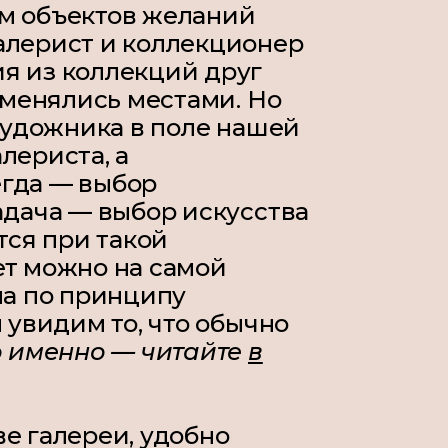
м объектов желаний
алерист и коллекционер
я из коллекций друг
поменялись местами. Но
 художника в поле нашей
лериста, а
гда — выбор
адача — выбор искусства
тся при такой
ет можно на самой
на по принципу
ы увидим то, что обычно
о именно — читайте
в
.
е галереи, удобно