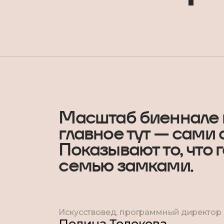
Масштаб биеннале в
главное тут — сами 
Показывают то, что 
семью замками.
Искусствовед, программный директор 
Полина Толокова