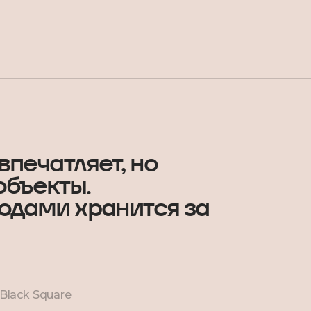
печатляет, но
объекты.
годами хранится за
Black Square