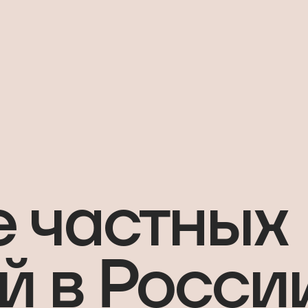
 частных
й в России