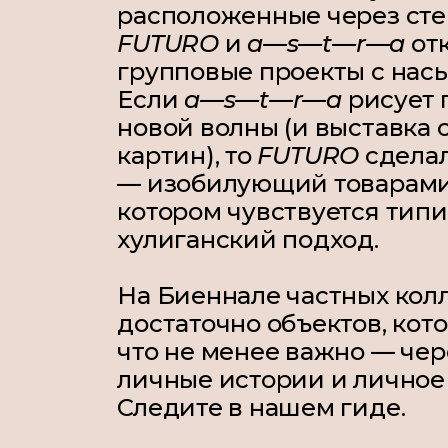
расположенные через стен
FUTURO
и
a—s—t—r—a
от
групповые проекты с нас
Если
a—s—t—r—a
рисует 
новой волны (и выставка 
картин), то
FUTURO
сделал
— изобилующий товарам
котором чувствуется тип
хулиганский подход.
На Биеннале частных кол
достаточно объектов, кото
что не менее важно — чер
личные истории и личное 
Следите в нашем гиде.