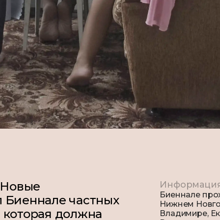
Новые
Информаци
Биеннале прох
л
Биеннале частных
Нижнем Новго
 которая должна
Владимире, Ек