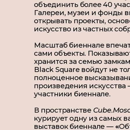
объединить более 40 учас
Галереи, музеи и фонды в
открывать проекты, основ
искусство из частных соб
Масштаб биеннале впечатл
сами объекты. Показывают
хранится за семью замками
Black Square войдут не то
полноценное высказывани
произведения искусства —
участники биеннале.
В пространстве
Cube.Mos
курирует одну из самых в
выставок биеннале —
«
Об