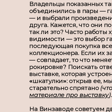
Владельцы показанных та
объединились в пары — г
— и выбрали произведени
друга. Кажется, что они 
так ли это? Часто работы
видимости — это выбор га
последующая покупка все
коллекционера. Если их з
— совпадает, то что меняе
рокировке? Поискать отв
выставке, которая устрое
«
шкатулки
»
: открыв ее, м
старательно спрятано
(чт
материале про выставку
)
На Винзаводе советуем дв