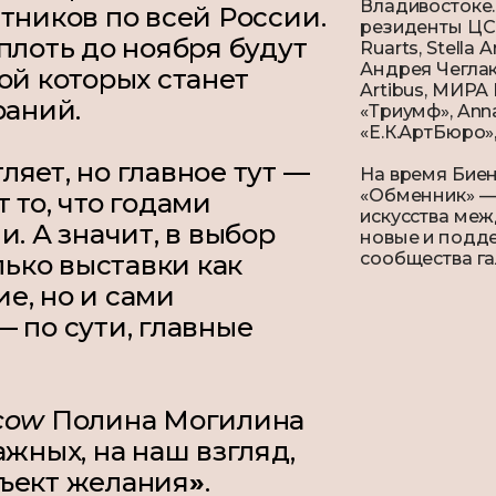
Владивостоке.
тников по всей России.
резиденты ЦСИ
плоть до ноября будут
Ruarts, Stella
Андрея Чеглак
ой которых станет
Artibus, МИРА
раний.
«Триумф», Anna
«Е.К.АртБюро»
яет, но главное тут —
На время Биен
«Обменник» —
 то, что годами
искусства меж
. А значит, в выбор
новые и подд
сообщества га
лько выставки как
е, но и сами
 по сути, главные
cow
Полина Могилина
ажных, на наш взгляд,
ъект желания
»
.