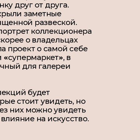
ку друг от друга.
крыли заметные
ыщенной развеской.
портрет коллекционера
скорее о владельцах
а проект о самой себе
и
«
супермаркет
»
, в
ичный для галереи
лекций будет
рые стоит увидеть, но
ез них можно увидеть
влияние на искусство.