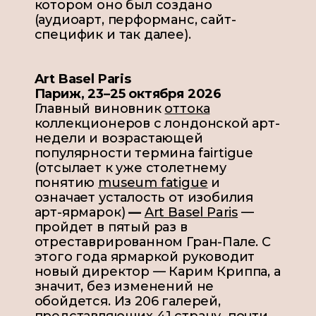
котором оно был создано
(аудиоарт, перформанс, сайт-
специфик и так далее).
Art Basel Paris
Париж, 23–25 октября 2026
Главный виновник
оттока
коллекционеров с
лондонской арт-
недели и возрастающей
популярности термина fairtigue
(
отсылает к уже столетнему
понятию
museum fatigue
и
означает усталость от изобилия
арт-ярмарок
)
—
Art Basel Paris
—
пройдет в пятый раз в
отреставрированном Гран-Пале. С
этого года ярмаркой руководит
новый директор — Карим Криппа, а
значит, без изменений не
обойдется. Из 206 галерей,
представляющих 41 страну
,
почти