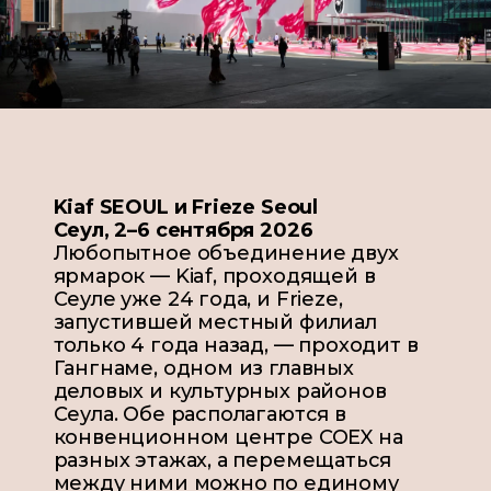
Kiaf SEOUL и Frieze Seoul
Сеул, 2–6 сентября 2026
Любопытное объединение двух
ярмарок — Kiaf, проходящей в
Сеуле уже 24 года, и Frieze,
запустившей местный филиал
только 4 года назад, — проходит
в
Гангнаме,
одном из главных
деловых и культурных районов
Сеула.
Обе
располага
ю
тся
в
конвенционном центре COEX на
разных этажах, а перемещаться
между
ними
можно по единому