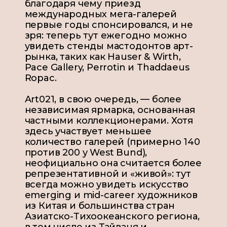
благодаря чему приезд
международных мега-галерей
первые годы спонсировался,
и не
зря: теперь тут ежегодно можно
увидеть стенды мастодонтов арт-
рынка, таких как Hauser & Wirth,
Pace Gallery, Perrotin и Thaddaeus
Ropac
.
Art021, в свою очередь, — более
независимая ярмарка, основанная
частными коллекционерами. Хотя
здесь
участвует меньшее
количество галерей (примерно 140
против 200 у West Bund),
неофициально она считается более
репрезентативной и «живой»: тут
всегда можно увидеть искусство
emerging и mid-career
художников
из Китая и большинства стран
Азиатско-Тихоокеанского региона,
в том числе из Тайваня и