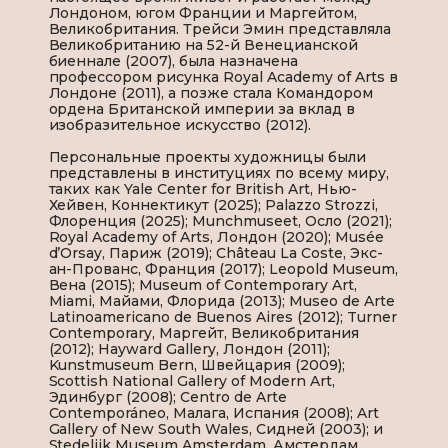
Лондоном, югом Франции и Маргейтом,
Великобритания. Трейси Эмин представляла
Великобританию на 52-й Венецианской
биеннале (2007), была назначена
профессором рисунка Royal Academy of Arts в
Лондоне (2011), а позже стала Командором
ордена Британской империи за вклад в
изобразительное искусство (2012).
Персональные проекты художницы были
представлены в институциях по всему миру,
таких как Yale Center for British Art, Нью-
Хейвен, Коннектикут (2025); Palazzo Strozzi,
Флоренция (2025); Munchmuseet, Осло (2021);
Royal Academy of Arts, Лондон (2020); Musée
d’Orsay, Париж (2019); Château La Coste, Экс-
ан-Прованс, Франция (2017); Leopold Museum,
Вена (2015); Museum of Contemporary Art,
Miami, Майами, Флорида (2013); Museo de Arte
Latinoamericano de Buenos Aires (2012); Turner
Contemporary, Маргейт, Великобритания
(2012); Hayward Gallery, Лондон (2011);
Kunstmuseum Bern, Швейцария (2009);
Scottish National Gallery of Modern Art,
Эдинбург (2008); Centro de Arte
Contemporáneo, Малага, Испания (2008); Art
Gallery of New South Wales, Сидней (2003); и
Stedelijk Museum Amsterdam, Амстердам