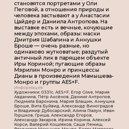
становятся портретами у Оли
Пеговой, а отношения природы и
человека застывают а у Анастасии
Цайдер и Даниила Антропова. На
выставке есть и вечные, кочующие
между эпохами, образы: маски
Дмитрия Шабалина и Аннушки
Броше — очень разные, но
одинаково жутковатые; раздутый
античный лик в парящем объекте
Иры Кориной; пугающие образы
Мэрилин Монро и принцессы
Дианы в произведения Мамышева-
Монро и группы AES+F.
Информация
Художники: 0331c, AES+F, Егор Giwe, Мария
Авданина, Пётр Аксёнов, Даниил Антропов,
Людмила Баронина, Мария Блащик, Аннушка
Броше, Вита Буйвид, Александр Виноградов
и Владимир Дубосарский, Алина Глазун, Иван
Горшков, Гриша, Александр Егоров,
Александр Захаров, Ирина Корина, Алексей
Корси, Валерий Кошляков, Саша Лемиш,
Владислав Мамышев-Монро, Белла Матвеева,