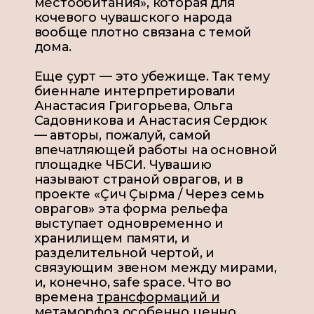
местообитания», которая для
кочевого чувашского народа
вообще плотно связана с темой
дома.
Еще çурт — это убежище. Так тему
биеннале интерпретировали
Анастасия Григорьева, Ольга
Садовникова и Анастасия Сердюк
— авторы, пожалуй, самой
впечатляющей работы на основной
площадке ЧБСИ. Чувашию
называют страной оврагов, и в
проекте «Çич Çырма / Через семь
оврагов» эта форма рельефа
выступает одновременно и
хранилищем памяти, и
разделительной чертой, и
связующим звеном между мирами,
и, конечно, safe space. Что во
времена
трансформаций и
метаморфоз
особенно ценно.