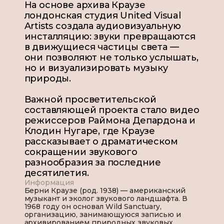
На основе архива Краузе
лондонская студия United Visual
Artists создала аудиовизуальную
инсталляцию: звуки превращаются
в движущиеся частицы света —
они позволяют не только услышать,
но и визуализировать музыку
природы.
Важной просветительской
составляющей проекта стало видео
режиссеров Раймона Депардона и
Клодин Нугаре, где Краузе
рассказывает о драматическом
сокращении звукового
разнообразия за последние
десятилетия.
Информация
Берни Краузе (род. 1938) — американский
музыкант и эколог звукового ландшафта. В
1968 году он основал Wild Sanctuary,
организацию, занимающуюся записью и
архивированием природных звуковых