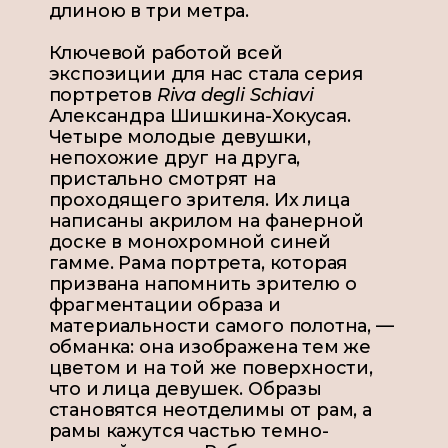
длиною в три метра.
Ключевой работой всей
экспозиции для нас стала серия
портретов
Riva degli Schiavi
Александра Шишкина-Хокусая.
Четыре молодые девушки,
непохожие друг на друга,
пристально смотрят на
проходящего зрителя. Их лица
написаны акрилом на фанерной
доске в монохромной синей
гамме. Рама портрета, которая
призвана напомнить зрителю о
фрагментации образа и
материальности самого полотна, —
обманка: она изображена тем же
цветом и на той же поверхности,
что и лица девушек. Образы
становятся неотделимы от рам, а
рамы кажутся частью темно-