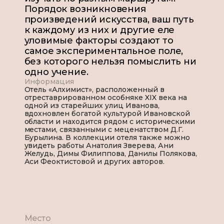
Порядок возникновения
произведений искусства, ваш путь
к каждому из них и другие еле
уловимые факторы создают то
самое экспериментальное поле,
без которого нельзя помыслить ни
одно учение.
Информация
Отель «Алхимист», расположенный в
отреставрированном особняке XIX века на
одной из старейших улиц Иванова,
вдохновлен богатой культурой Ивановской
области и находится рядом с историческими
местами, связанными с меценатством Д.Г.
Бурылина. В коллекции отеля также можно
увидеть работы Анатолия Зверева, Ани
Желудь, Димы Филиппова, Данилы Полякова,
Аси Феоктистовой и других авторов.
Место