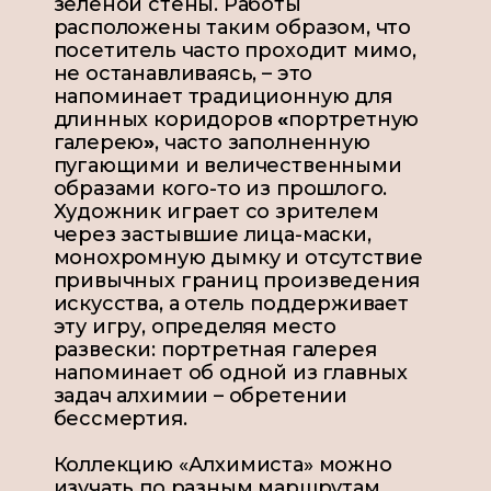
зеленой стены. Работы
расположены таким образом, что
посетитель часто проходит мимо,
не останавливаясь, – это
напоминает традиционную для
длинных коридоров
«
портретную
галерею
»
, часто заполненную
пугающими и величественными
образами кого-то из прошлого.
Художник играет со зрителем
через застывшие лица-маски,
монохромную дымку и отсутствие
привычных границ произведения
искусства, а отель поддерживает
эту игру, определяя место
развески: портретная галерея
напоминает об одной из главных
задач алхимии – обретении
бессмертия.
Коллекцию «Алхимиста» можно
изучать по разным маршрутам.