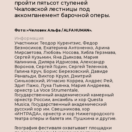
пройти пятьсот ступеней
Чкаловской лестницы под
аккомпанемент барочной оперы.
Фото: «Человек Альфа / ALFA HUMAN».
Информация
Участники: Теодор Курентзис, Федор
Безносиков, Екатерина Антоненко, Арина
Мирсаетова, Любовь Носова, Хибла Герзмава,
Сергей Кузьмин, Яна Дьякова, Мария
Калинина, Диляра Идрисова, Александр
Воронов, Сергей Годин, Сергей Теленков,
Галина Круч, Борис Березовский, Давиде
Ранальди, Виктор Круэл, Дмитрий
Синьковский, Игнасио Корреа, Андрес Рей,
Эдит Пажо, Лука Пьянка, Мария Андреева,
оркестр La Voce Strumentale,
Государственный академический камерный
оркестр России, ансамбль и хор Questa
Musica, Государственный академический
русский хор им. Свешникова, хор
«ИНТРАДА», оркестр и хор Нижегородского
театра оперы и балета им. Пушкина и другие.
География фестиваля охватывает площадки