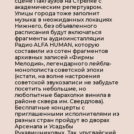
сцене Пакгаузов на Стрелке с
академическим репертуаром.
Улицы города тоже заполнит
музыка: в неожиданных локациях
Нижнего, без объявленного
расписания будут включаться
фрагменты аудиоинсталляции
Радио ALFA HUMAN, которую
составили из сотен фрагментов
архивных записей «Фирмы
Мелодия», легендарного лейбла-
монополиста советской эпохи
(кстати, на волне настроения
советской звукозаписи не забудьте
посетить небольшие, но
любопытные барахолки винила в
районе сквера им. Свердлова).
Бесплатные концерты с
приглашенными исполнителями из
разных стран пройдут во дворах
Арсенала и Усадьбы
Рукавишниковых. Так, уругвайский