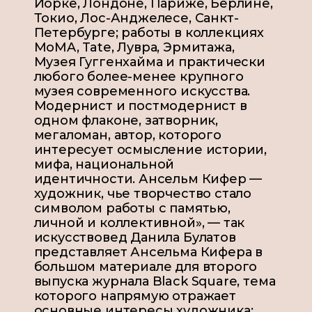
Йорке, Лондоне, Париже, Берлине,
Токио, Лос-Анджелесе, Санкт-
Петербурге; работы в коллекциях
MoMA, Tate, Лувра, Эрмитажа,
Музея Гуггенхайма и практически
любого более-менее крупного
музея современного искусства.
Модернист и постмодернист в
одном флаконе, затворник,
мегаломан, автор, которого
интересует осмысление истории,
мифа, национальной
идентичности. Ансельм Кифер —
художник, чье творчество стало
символом работы с памятью,
личной и коллективной», — так
искусствовед Данила Булатов
представляет Ансельма Кифера в
большом материале для второго
выпуска журнала Black Square, тема
которого напрямую отражает
основные интересы художника: