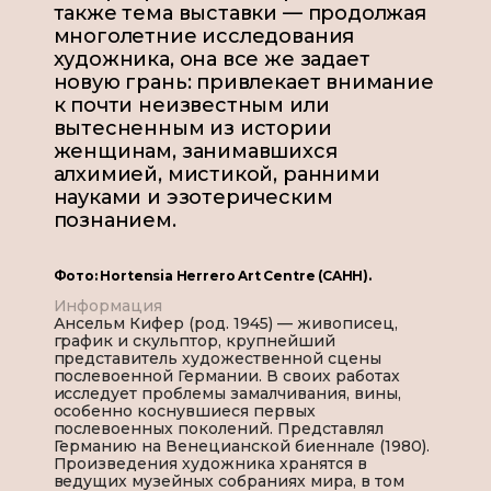
также тема выставки — продолжая
многолетние исследования
художника, она все же задает
новую грань: привлекает внимание
к почти неизвестным или
вытесненным из истории
женщинам, занимавшихся
алхимией, мистикой, ранними
науками и эзотерическим
познанием.
Фото: Hortensia Herrero Art Centre (CAHH).
Информация
Ансельм Кифер (род. 1945) — живописец,
график и скульптор, крупнейший
представитель художественной сцены
послевоенной Германии. В своих работах
исследует проблемы замалчивания, вины,
особенно коснувшиеся первых
послевоенных поколений. Представлял
Германию на Венецианской биеннале (1980).
Произведения художника хранятся в
ведущих музейных собраниях мира, в том