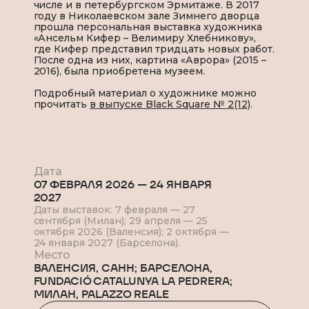
числе и в петербургском Эрмитаже. В 2017
году в Николаевском зале Зимнего дворца
прошла персональная выставка художника
«Ансельм Кифер – Велимиру Хлебникову»,
где Кифер представил тридцать новых работ.
После одна из них, картина «Аврора» (2015 –
2016), была приобретена музеем.
Подробный материал о художнике можно
прочитать
в выпуске Black Square № 2(12)
.
Дата
07 ФЕВРАЛЯ 2026
—
24 ЯНВАРЯ
2027
Даты выставок: 7 февраля — 27
сентября (Милан); 29 апреля — 25
октября 2026 (Валенсия); 2 октября —
24 января 2027 (Барселона).
Место
ВАЛЕНСИЯ, CAHH; БАРСЕЛОНА,
FUNDACIÓ CATALUNYA LA PEDRERA;
МИЛАН, PALAZZO REALE