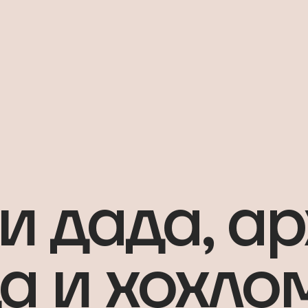
и дада, а
а и хохло