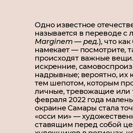
Одно известное отечеств
называется в переводе с л
Marginem — ред.
), что к
намекает — посмотрите, т
происходят важные вещи.
искренние, самовоспрои
надрывные; вероятно, их 
тем шепотом, которым пр
личные, тревожащие или 
февраля 2022 года малень
окраине Самары стала то
«осси ми» — художествен
ставящим перед собой це
художников в регионах, 