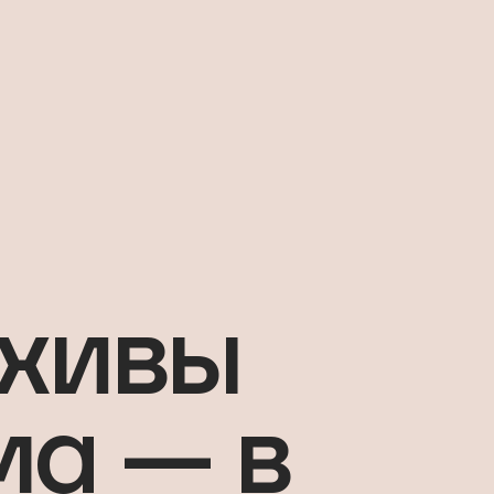
рхивы
ма — в