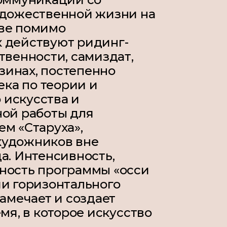
удожественной жизни на
тве помимо
 действуют ридинг-
твенности, самиздат,
инах, постепенно
ка по теории и
искусства и
ной работы для
м «Старуха»,
художников вне
а. Интенсивность,
ность программы «осси
ии горизонтального
замечает и создает
мя, в которое искусство