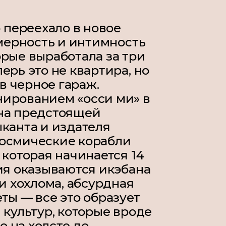
» переехало в новое
амерность и интимность
рые выработала за три
ерь это не квартира, но
 черное гараж.
ированием «осси ми» в
на предстоящей
канта и издателя
Космические корабли
 которая начинается 14
ия оказываются икэбана
 и хохлома, абсурдная
ты — все это образует
 культур, которые вроде
о на холсте до