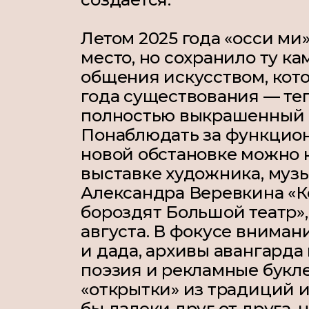
Летом 2025 года «осси ми
место, но сохранило ту к
общения искусством, кото
года существования — теп
полностью выкрашенный в
Понаблюдать за функцион
новой обстановке можно 
выставке художника, музы
Александра Веревкина «
бороздят Большой театр»,
августа. В фокусе вниман
и дада, архивы авангарда
поэзия и рекламные букле
«открытки» из традиций и
бы далеки друг от друга, н