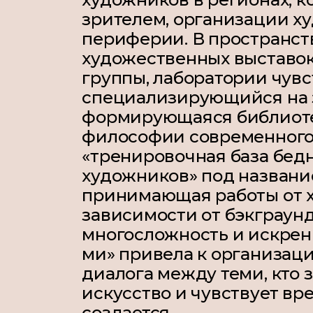
зрителем, организации х
периферии. В пространс
художественных выставок
группы, лаборатории чувс
специализирующийся на з
формирующаяся библиоте
философии современного 
«тренировочная база бед
художников» под название
принимающая работы от 
зависимости от бэкграунд
многосложность и искрен
ми» привела к организац
диалога между теми, кто 
искусство и чувствует вре
создается.