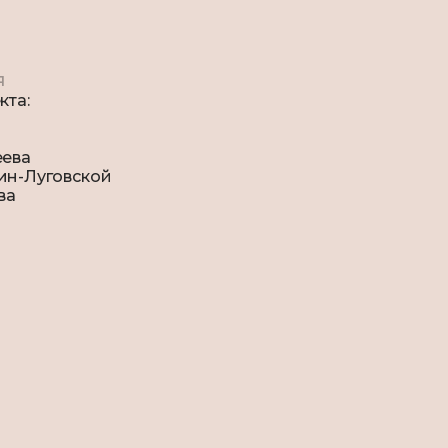
я
кта:
еева
ин-Луговской
ва