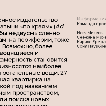
енное издательство
Информаци
Команда прое
атыни «по краям» (
Ad
ак бы недвусмысленно
Илья Михеев
Снежана Мих
ам, на периферии, тоже
Кирилл Ермол
 Возможно, более
Соня Наурбие
зводящиеся и
камерность становится
оизносятся наиболее
трогательные вещи. 27
кая квартирка на
чкой под названием
ным пространством,
ли поиска новых
коммуникации со