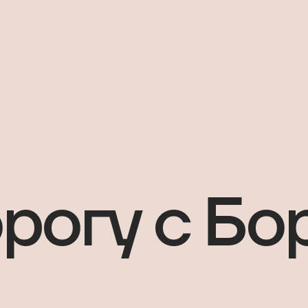
орогу с Б