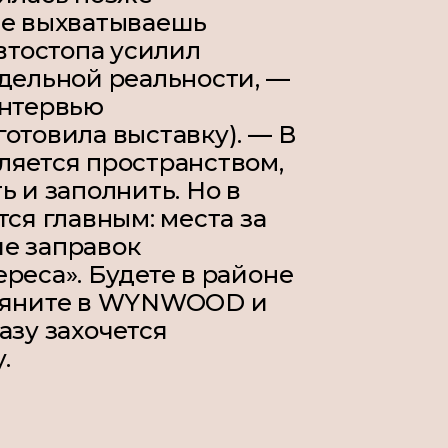
ые выхватываешь
автостопа усилил
тдельной реальности, —
интервью
отовила выставку). — В
ляется пространством,
ь и заполнить. Но в
тся главным: места за
е заправок
реса». Будете в районе
гляните в WYNWOOD и
азу захочется
у.