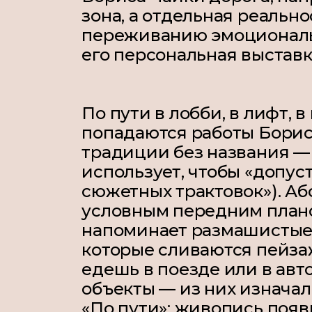
зона, а отдельная реально
переживанию эмоциональн
его персональная выставк
По пути в лобби, в лифт, 
попадаются работы Борис
традиции без названия —
использует, чтобы «допус
сюжетных трактовок»). Аб
условным передним плано
напоминает размашистые 
которые сливаются пейзаж
едешь в поезде или в ав
объекты — из них изначал
«По пути»; живопись поя