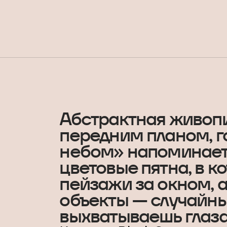
Абстрактная живоп
передним планом, г
небом» напоминае
цветовые пятна, в к
пейзажи за окном, 
объекты — случайны
выхватываешь глаза