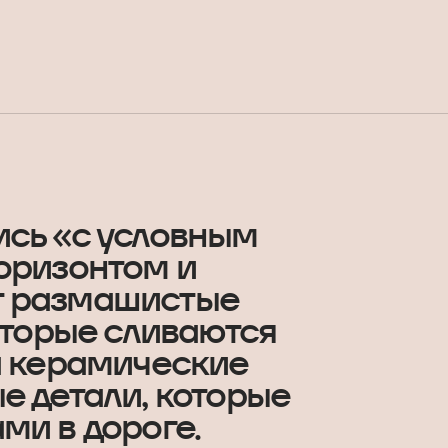
ись «с условным
оризонтом и
т размашистые
оторые сливаются
а керамические
е детали, которые
ми в дороге.