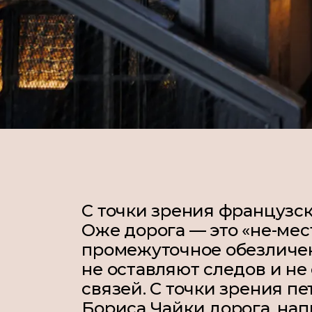
С точки зрения французс
Оже дорога — это «не-мест
промежуточное обезличен
не оставляют следов и н
связей. С точки зрения п
Бориса Чайки дорога, нап