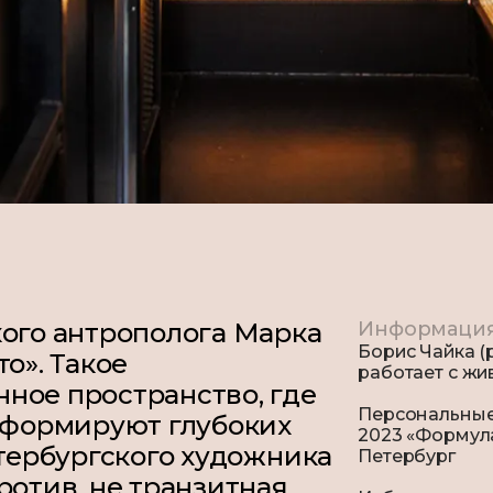
кого антрополога Марка
Информаци
Борис Чайка (
о». Такое
работает с жи
ное пространство, где
Персональные
е формируют глубоких
2023 «Формула
етербургского художника
Петербург
ротив, не транзитная