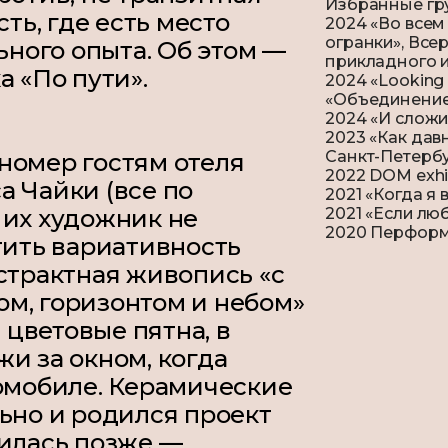
Избранные гр
сть, где есть место
2024 «Во всем
огранки», Все
ого опыта. Об этом —
прикладного и
а «По пути».
2024 «Looking 
«Объединение
2024 «И сложи
2023 «Как давн
Санкт-Петерб
в номер гостям отеля
2022 DOM exhi
а Чайки (все по
2021 «Когда я 
2021 «Если люб
 их художник не
2020 Перформ
тить вариативность
страктная живопись «с
м, горизонтом и небом»
цветовые пятна, в
и за окном, когда
томобиле. Керамические
ьно и родился проект
вилась позже —